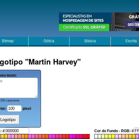
Bitmap
Gótica
Básica
Escrita
gotipo "Martin Harvey"
seu texto:
150 caracteres
nte:
pixel
: #
Cor do Fundo - RGB: #