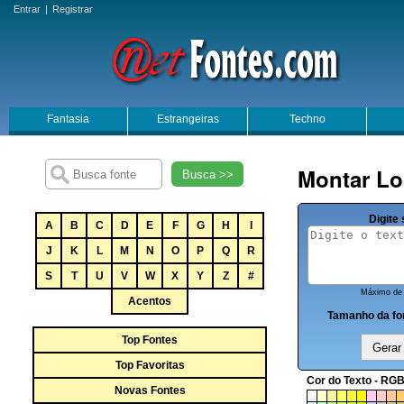
Entrar
|
Registrar
Fantasia
Estrangeiras
Techno
Montar Lo
Busca >>
Digite 
A
B
C
D
E
F
G
H
I
J
K
L
M
N
O
P
Q
R
S
T
U
V
W
X
Y
Z
#
Máximo de 
Acentos
Tamanho da fo
Top Fontes
Top Favoritas
Cor do Texto - RGB
Novas Fontes