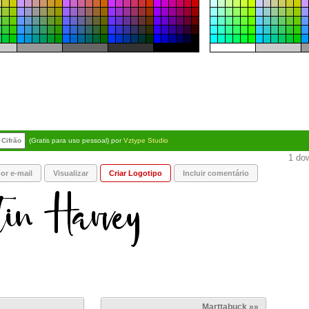
Cifrão
(Gratis para uso pessoal) por
Vztype Studio
1 dow
or e-mail
Visualizar
Criar Logotipo
Incluir comentário
Marttabuck »»