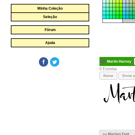
Minha Coleção
Seleção
Fórum
Ajuda
Martin Harvey
0
Baixar
Enviar p
«« Martian Font