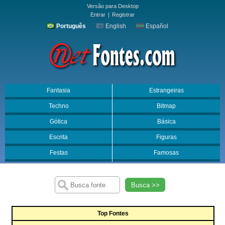
Versão para Desktop
Entrar
|
Registrar
Português
English
Español
Fantasia
Estrangeiras
Techno
Bitmap
Gótica
Básica
Escrita
Figuras
Festas
Famosas
Busca >>
Top Fontes