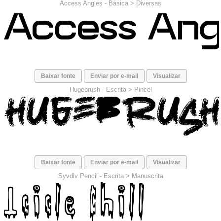
Access Angles -
Básica
>
Diversas
Baixar fonte
Enviar por e-mail
Visualizar
Hugebrush -
Escrita
>
Pincel
Baixar fonte
Enviar por e-mail
Visualizar
Syvdlv Pencil -
Escrita
>
Manuscrita