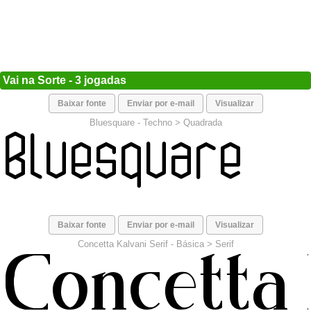
Vai na Sorte - 3 jogadas
Baixar fonte
Enviar por e-mail
Visualizar
Bluesquare -
Techno
>
Quadrada
Baixar fonte
Enviar por e-mail
Visualizar
Concetta Kalvani Serif -
Básica
>
Serif