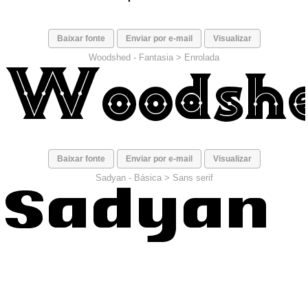
Baixar fonte
Enviar por e-mail
Visualizar
Woodshed -
Fantasia
>
Enrolada
Baixar fonte
Enviar por e-mail
Visualizar
Sadyan -
Básica
>
Sans serif